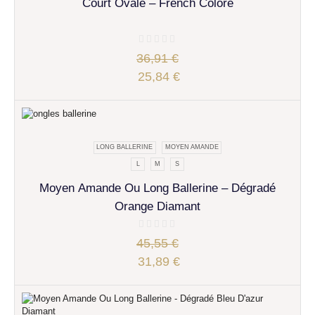
Court Ovale – French Coloré
36,91
€
25,84
€
LONG BALLERINE
MOYEN AMANDE
L
M
S
Moyen Amande Ou Long Ballerine – Dégradé
Orange Diamant
45,55
€
31,89
€