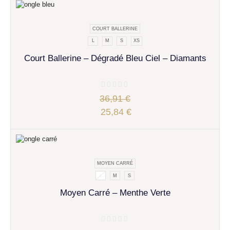
COURT BALLERINE
L
M
S
XS
Court Ballerine – Dégradé Bleu Ciel – Diamants
36,91
€
25,84
€
MOYEN CARRÉ
L
M
S
Moyen Carré – Menthe Verte