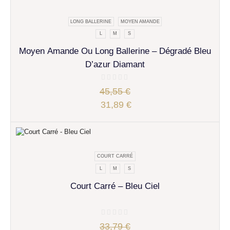
LONG BALLERINE
MOYEN AMANDE
L
M
S
Moyen Amande Ou Long Ballerine – Dégradé Bleu
D’azur Diamant
45,55
€
31,89
€
COURT CARRÉ
L
M
S
Court Carré – Bleu Ciel
33,79
€