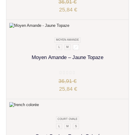
36,91
€
25,84
€
MOYEN AMANDE
L
M
S
Moyen Amande – Jaune Topaze
36,91
€
25,84
€
COURT OVALE
L
M
S