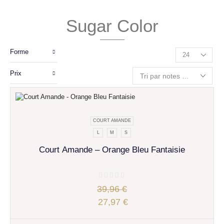
Sugar Color
Forme
Prix
COURT AMANDE
L
M
S
Court Amande – Orange Bleu Fantaisie
39,96
€
27,97
€