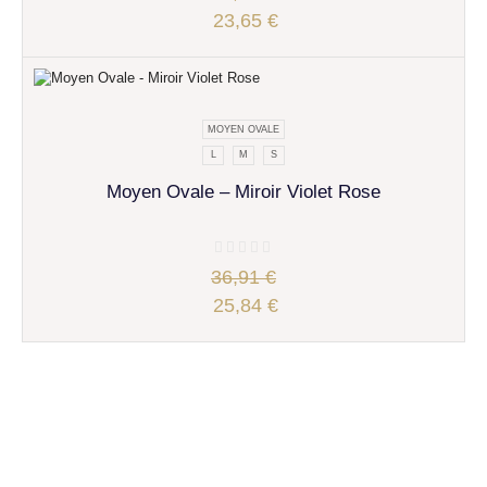
23,65
€
MOYEN OVALE
L
M
S
Moyen Ovale – Miroir Violet Rose
36,91
€
25,84
€
Velous