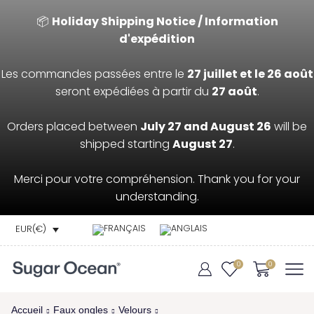
📦
Holiday Shipping Notice / Information
d'expédition
Les commandes passées entre le
27 juillet et le 26 août
seront expédiées à partir du
27 août
.
Orders placed between
July 27 and August 26
will be
shipped starting
August 27
.
Merci pour votre compréhension. Thank you for your
understanding.
EUR(€)
0
0
Accueil
Faux ongles
Velours