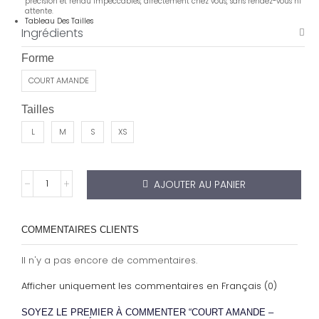
précision et rendu impeccables, directement chez vous, sans rendez-vous ni
attente.
Tableau Des Tailles
Ingrédients
Forme
COURT AMANDE
Tailles
L
M
S
XS
AJOUTER AU PANIER
COMMENTAIRES CLIENTS
Il n'y a pas encore de commentaires.
Afficher uniquement les commentaires en Français (0)
SOYEZ LE PREMIER À COMMENTER “COURT AMANDE –