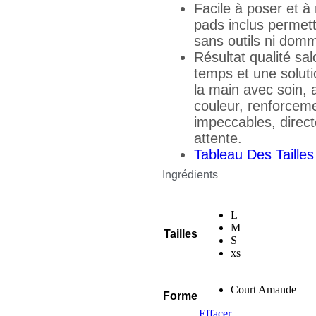
Facile à poser et à
pads inclus permette
sans outils ni dom
Résultat qualité s
temps et une solut
la main avec soin, 
couleur, renforcemen
impeccables, direc
attente.
Tableau Des Tailles
Ingrédients
L
M
Tailles
S
xs
Court Amande
Forme
Effacer