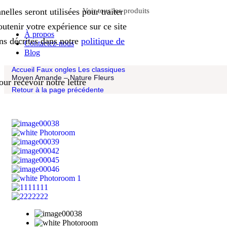
Voir tous les produits
elles seront utilisées pour traiter
tenir votre expérience sur ce site
À propos
ins décrites dans notre
politique de
Contactez-nous
Blog
Accueil
Faux ongles
Les classiques
Moyen Amande – Nature Fleurs
ur recevoir notre lettre
Retour à la page précédente