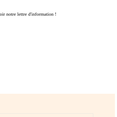
ir notre lettre d'information !
cté pour pouvoir ajouter des photos à votre