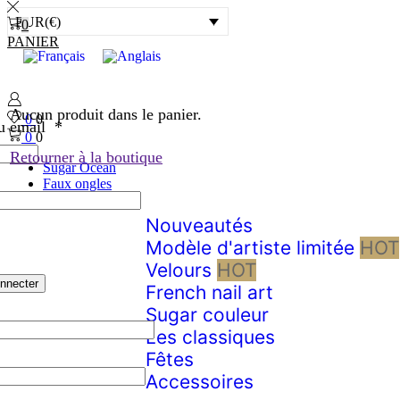
EUR(€)
0
PANIER
Aucun produit dans le panier.
0
0
ou email
*
0
0
Retourner à la boutique
Sugar Ocean
Faux ongles
Nouveautés
Modèle d'artiste limitée
HOT
Velours
HOT
nnecter
French nail art
Sugar couleur
Les classiques
Fêtes
Accessoires